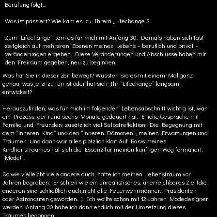
Berufung folgt…
Was ist passiert? Wie kam es zu Ihrem „Lifechange“?
Zum “Lifechange” kam es für mich mit Anfang 30. Damals haben sich fast
zeitgleich auf mehreren Ebenen meines Lebens – beruflich und privat –
Veränderungen ergeben. Diese Veränderungen und Abschlüsse haben mir
den Freiraum gegeben, neu zu beginnen.
Was hat Sie in dieser Zeit bewegt? Wussten Sie es mit einem Mal ganz
genau, was jetzt zu tun ist oder hat sich Ihr “Lifechange” langsam
entwickelt?
Herauszufinden, was für mich im folgenden Lebensabschnitt wichtig ist, war
ein Prozess, der rund sechs Monate gedauert hat. Etliche Gespräche mit
Familie und Freunden; zusätzlich viel Selbstreflektion. Die Begegnung mit
dem “inneren Kind” und den “inneren Dämonen”, meinen Erwartungen und
Träumen. Und dann war alles plötzlich klar: Auf Basis meines
Kindheitstraumes hat sich die Essenz für meinen künftigen Weg formuliert:
“Mode!”.
So wie vielleicht viele andere auch, hatte ich meinen Lebenstraum vor
Jahren begraben. Er schien wie ein unrealistisches, unerreichbares Ziel (die
anderen sind schließlich auch nicht alle Feuerwehrmänner, Präsidenten
oder Astronauten geworden…). Ich wollte schon mit 12 Jahren Modedesigner
werden. Anfang 30 habe ich dann endlich mit der Umsetzung dieses
Traumes begonnen.