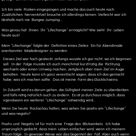
Ich bin viele Risiken eingegangen und mache das auch heute noch.
Zusätzlichen Nervenkitzel brauche ich allerdings keinen. Vielleicht war ich
deshalb noch nie Bungee Jumping…
Was genau hat Ihnen Ihr “Lifechange” ermöglicht? Wie sieht Ihr Leben
heute aus?
Mein “Lifechange” folgte der Definition eines Zieles: Ein für Abendmode
anerkannter Modedesigner zu werden.
Dieses Ziel war hoch gesteckt, anfangs wusste ich gar nicht, wo ich beginnen
soll. In der Folge musste ich auch manchmal kurzfristig die Richtung
wechseln oder einen Umweg machen, zeitgleich aber mein Ziel im Auge
behalten. Heute kann ich ganz vereinfacht sagen, dass ich das gemacht
habe, was ich machen sollte. Das ist meine Form des Glücklichseins.
In Zukunft wird es darum gehen, die Gültigkeit meiner Ziele zu überdenken
und falls nötig natürlich auch zu ändern. Es ist ja durchaus möglich, dass
irgendwann ein weiterer “Lifechange” notwendig wird…
Wenn Sie heute Rückschau halten, was sehen Sie positiv am “Lifechange”
und was negativ?
Positiv und Negativ ist für mich eine Frage des Blickwinkels. Ich habe
ursprünglich gedacht, dass mein Leben einfacher wird, wenn ich meinem
Traum folge. In gewisser Weise war das Gegenteil der Fall. Aber auch wenn