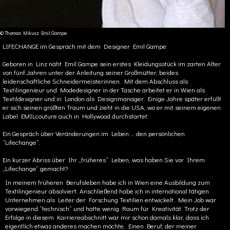
© Thomas Mikusz Emil Gampe
LIFECHANGE im Gespräch mit dem Designer Emil Gampe
Geboren in Linz näht Emil Gampe sein erstes Kleidungsstück im zarten Alter
von fünf Jahren unter der Anleitung seiner Großmütter, beides
leidenschaftliche Schneidermeisterinnen. Mit dem Abschluss als
Textilingenieur und Modedesigner in der Tasche arbeitet er in Wien als
Textildesigner und in London als Designmanager. Einige Jahre später erfüllt
er sich seinen größten Traum und zieht in die USA, wo er mit seinem eigenen
Label EMILcouture auch in Hollywood durchstartet.
Ein Gespräch über Veränderungen im Leben … den persönlichen
“Lifechange”.
Ein kurzer Abriss über Ihr „früheres“ Leben, was haben Sie vor Ihrem
„Lifechange“ gemacht?
In meinem früheren Berufsleben habe ich in Wien eine Ausbildung zum
Textilingenieur absolviert. Anschließend habe ich in international tätigen
Unternehmen als Leiter der Forschung Textilien entwickelt. Mein Job war
vorwiegend “technisch” und hatte wenig Raum für Kreativität. Trotz der
Erfolge in diesem Karriereabschnitt war mir schon damals klar, dass ich
eigentlich etwas anderes machen möchte. Einen Beruf, der meiner